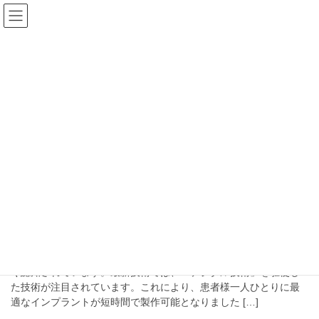
コ
ナ
アークデンタルクリニックの歯
ン
ビ
の健康ブログ
テ
ゲ
ン
ー
ツ
シ
噛む力
へ
ョ
ス
ン
キ
に
HOME
噛む力
ッ
移
プ
動
2024年7月19日
インプラント
インプラントで噛む力を回復！成
功率はどれくらい？
インプラント治療は、失った歯を補うための優れた方法として広
く認知されています。最新技術では、「デジタル技術」を駆使し
た技術が注目されています。これにより、患者様一人ひとりに最
適なインプラントが短時間で製作可能となりました […]