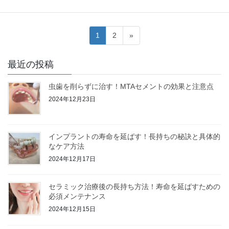
投
固
固
1
2
»
稿
定
定
ペ
ペ
の
最近の投稿
ー
ー
ペ
ジ
ジ
虫歯を削らずに治す！MTAセメントの効果と注意点
ー
2024年12月23日
ジ
送
り
インプラントの寿命を延ばす！長持ちの秘訣と具体的
なケア方法
2024年12月17日
セラミック治療後の長持ち方法！寿命を延ばすための
必須メンテナンス
2024年12月15日